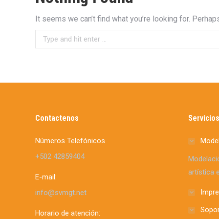
It seems we can’t find what you’re looking for. Perhap
Search:
Contactenos
Servicio
Números Telefónicos
Model
+502 42859404
Modelació
artística
E-mail:
Impre
info@svmgt.net
Sopor
Horario de atención: