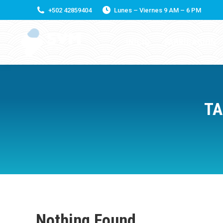
+502 42859404
Lunes – Viernes 9 AM – 6 PM
INICIO
FABRICACIÓN
TA
Nothing Found