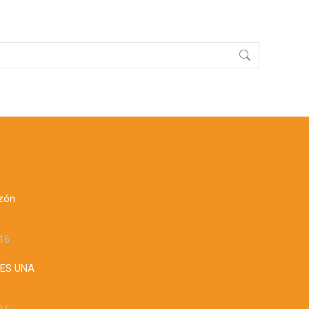
zón
16
 ES UNA