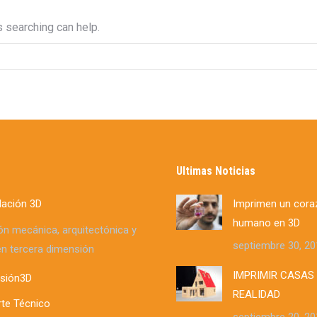
s searching can help.
s
Ultimas Noticias
ación 3D
Imprimen un cora
humano en 3D
n mecánica, arquitectónica y
septiembre 30, 20
 en tercera dimensión
IMPRIMIR CASAS
sión3D
REALIDAD
te Técnico