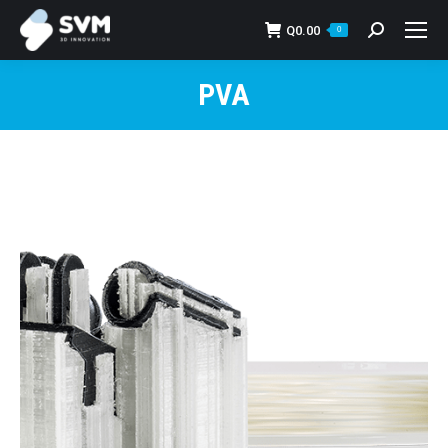
Q
0.00
Search:
0
PVA
You are here: