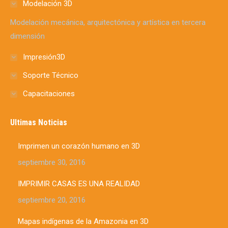
Modelación 3D
new
new
new
new
new
new
new
window
window
window
window
window
window
window
Modelación mecánica, arquitectónica y artística en tercera
dimensión
Impresión3D
Soporte Técnico
Capacitaciones
Ultimas Noticias
Imprimen un corazón humano en 3D
septiembre 30, 2016
IMPRIMIR CASAS ES UNA REALIDAD
septiembre 20, 2016
Mapas indígenas de la Amazonia en 3D