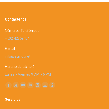
Contactenos
Números Telefónicos
+502 42859404
E-mail:
info@svmgt.net
Horario de atención:
Lunes - Viernes 9 AM - 6 PM
Find us on:
Facebook
X
YouTube
Linkedin
Instagram
Mail
Whatsapp
page
page
page
page
page
page
page
Servicios
opens
opens
opens
opens
opens
opens
opens
in
in
in
in
in
in
in