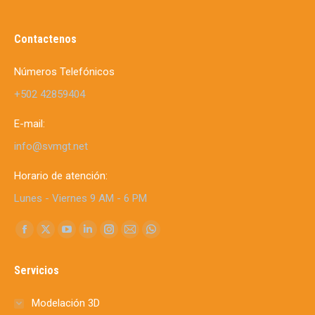
Contactenos
Números Telefónicos
+502 42859404
E-mail:
info@svmgt.net
Horario de atención:
Lunes - Viernes 9 AM - 6 PM
Find us on:
Facebook
X
YouTube
Linkedin
Instagram
Mail
Whatsapp
page
page
page
page
page
page
page
Servicios
opens
opens
opens
opens
opens
opens
opens
in
in
in
in
in
in
in
Modelación 3D
new
new
new
new
new
new
new