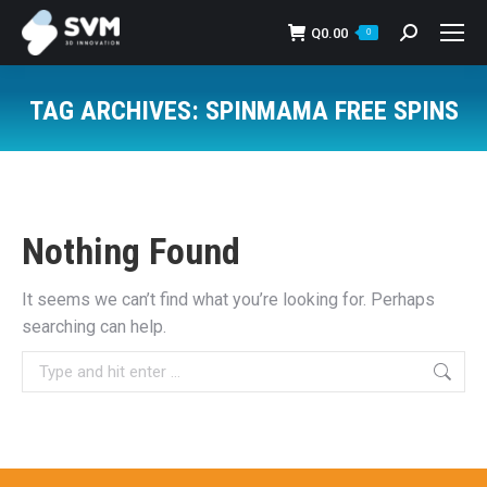
Q
0.00
Search:
0
TAG ARCHIVES:
SPINMAMA FREE SPINS
You are here:
Nothing Found
It seems we can’t find what you’re looking for. Perhaps
searching can help.
Search: