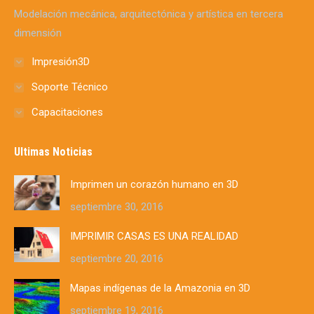
window
window
window
window
window
window
window
Modelación mecánica, arquitectónica y artística en tercera
dimensión
Impresión3D
Soporte Técnico
Capacitaciones
Ultimas Noticias
Imprimen un corazón humano en 3D
septiembre 30, 2016
IMPRIMIR CASAS ES UNA REALIDAD
septiembre 20, 2016
Mapas indígenas de la Amazonia en 3D
septiembre 19, 2016