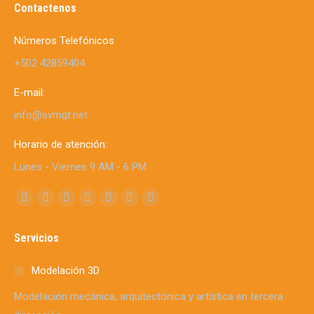
Contactenos
Números Telefónicos
+502 42859404
E-mail:
info@svmgt.net
Horario de atención:
Lunes - Viernes 9 AM - 6 PM
Find us on:
Facebook
X
YouTube
Linkedin
Instagram
Mail
Whatsapp
page
page
page
page
page
page
page
Servicios
opens
opens
opens
opens
opens
opens
opens
in
in
in
in
in
in
in
Modelación 3D
new
new
new
new
new
new
new
Modelación mecánica, arquitectónica y artística en tercera
window
window
window
window
window
window
window