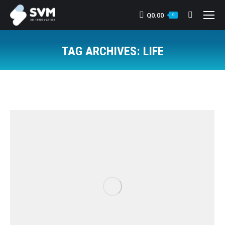
Q
0.00
Search:
0
TAG ARCHIVES:
LIFE
You are here: