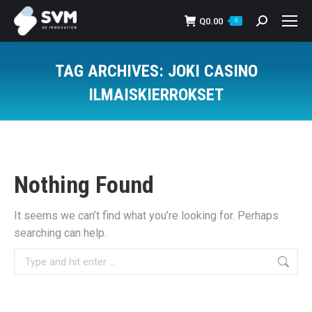
Q
0.00
Search:
0
TAG ARCHIVES:
JOKI CASINO
ILMAISKIERROKSET
You are here:
Nothing Found
It seems we can’t find what you’re looking for. Perhaps
searching can help.
Search: