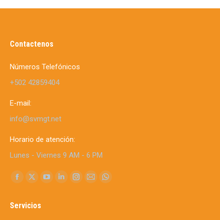
Contactenos
Números Telefónicos
+502 42859404
E-mail:
info@svmgt.net
Horario de atención:
Lunes - Viernes 9 AM - 6 PM
Find us on:
Facebook
X
YouTube
Linkedin
Instagram
Mail
Whatsapp
page
page
page
page
page
page
page
Servicios
opens
opens
opens
opens
opens
opens
opens