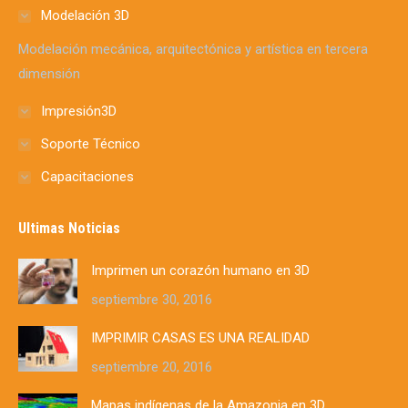
in
in
in
in
in
in
in
Modelación 3D
new
new
new
new
new
new
new
window
window
window
window
window
window
window
Modelación mecánica, arquitectónica y artística en tercera
dimensión
Impresión3D
Soporte Técnico
Capacitaciones
Ultimas Noticias
Imprimen un corazón humano en 3D
septiembre 30, 2016
IMPRIMIR CASAS ES UNA REALIDAD
septiembre 20, 2016
Mapas indígenas de la Amazonia en 3D