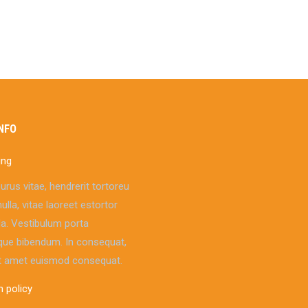
NFO
ing
urus vitae, hendrerit tortoreu
lla, vitae laoreet estortor
a. Vestibulum porta
que bibendum. In consequat,
t amet euismod consequat.
n policy