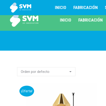
+502 42859404
Lunes – Viernes 9 AM – 6 PM
INICIO
FABRICACIÓN
INICIO
FABRICACIÓN
¡Oferta!