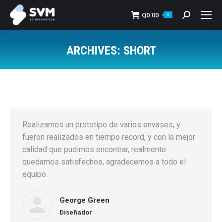
Q
0.00
Search:
0
ARCHIVES:
SHORT
You are here:
Realizamos un prototipo de varios envases, y
fueron realizados en tiempo record, y con la mejor
calidad que pudimos encontrar, realmente
quedamos satisfechos, agradecemos a todo el
equipo.
George Green
Diseñador