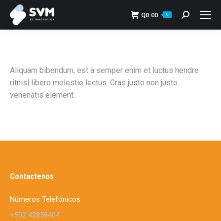
Q
0.00
Search:
0
Aliquam bibendum, est a semper enim et luctus hendre
ritnisl libero molestie lectus. Cras justo non justo
venenatis element.
Contactenos
Números Telefónicos
+502 42859404