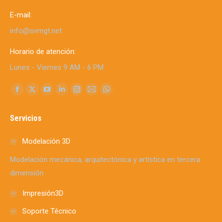
E-mail:
info@svmgt.net
Horario de atención:
Lunes - Viernes 9 AM - 6 PM
Find us on:
Facebook
X
YouTube
Linkedin
Instagram
Mail
Whatsapp
page
page
page
page
page
page
page
Servicios
opens
opens
opens
opens
opens
opens
opens
in
in
in
in
in
in
in
Modelación 3D
new
new
new
new
new
new
new
window
window
window
window
window
window
window
Modelación mecánica, arquitectónica y artística en tercera
dimensión
Impresión3D
Soporte Técnico